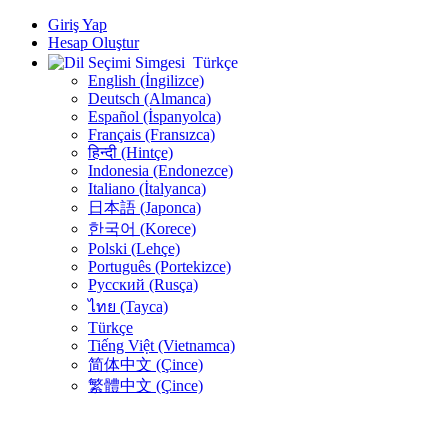
Giriş Yap
Hesap Oluştur
Türkçe
English (İngilizce)
Deutsch (Almanca)
Español (İspanyolca)
Français (Fransızca)
हिन्दी (Hintçe)
Indonesia (Endonezce)
Italiano (İtalyanca)
日本語 (Japonca)
한국어 (Korece)
Polski (Lehçe)
Português (Portekizce)
Русский (Rusça)
ไทย (Tayca)
Türkçe
Tiếng Việt (Vietnamca)
简体中文 (Çince)
繁體中文 (Çince)