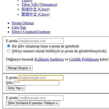
Türkçe
Tiếng Việt (Vietnamca)
简体中文 (Çince)
繁體中文 (Çince)
Hesap Oluştur
Giriş Yap
Şifreyi Unuttum
Unuttum
E-posta
Bir şifre oluşturup bana e-posta ile gönderin
Şifreyi manuel olarak belirleyin (e-posta ile gönderilmeyecek)
Düğmeye basarak
Kullanım Şartlarını
ve
Gizlilik Politikasını
kabul
Hesap Oluştur »
E-posta
Şifre
Giriş Yap »
E-posta
Şifre Sıfırlama E-postası Yollayın »