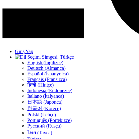
Giriş Yap
Türkçe
English (İngilizce)
Deutsch (Almanca)
Español (İspanyolca)
Français (Fransızca)
हिन्दी (Hintçe)
Indonesia (Endonezce)
Italiano (İtalyanca)
日本語 (Japonca)
한국어 (Korece)
Polski (Lehçe)
Português (Portekizce)
Русский (Rusça)
ไทย (Tayca)